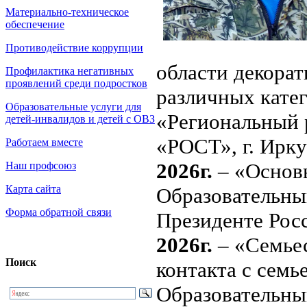
Материально-техническое
обеспечение
Противодействие коррупции
области декорат
Профилактика негативных
проявлений среди подростков
различных катег
Образовательные услуги для
«Региональный 
детей-инвалидов и детей с ОВЗ
«РОСТ», г. Ирку
Работаем вместе
2026г.
– «Основы
Наш профсоюз
Карта сайта
Образовательны
Форма обратной связи
Президенте Рос
2026г.
– «Семьес
Поиск
контакта с семь
Образовательны