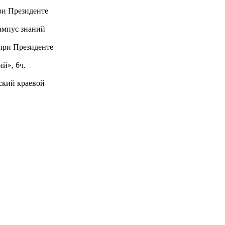
ри Президенте
ампус знаний
при Президенте
й», 6ч.
ский краевой