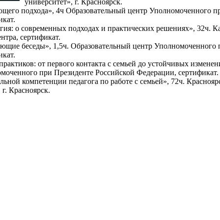
университет», г. Красноярск.
щего подхода», 4ч Образовательный центр Уполномоченного п
икат.
гия: о современных подходах и практических решениях», 32ч. К
нтра, сертификат.
ющие беседы», 1,5ч. Образовательный центр Уполномоченного 
икат.
рактиков: от первого контакта с семьей до устойчивых изменени
моченного при Президенте Российской Федерации, сертификат.
ьной компетенции педагога по работе с семьей», 72ч. Краснояр
 г. Красноярск.