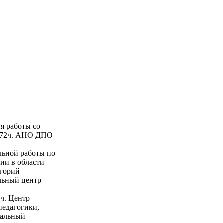
я работы со
, 72ч. АНО ДПО
альной работы по
ии в области
егорий
льный центр
2ч. Центр
педагогики,
ральный