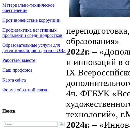
Материально-техническое
обеспечение
Противодействие коррупции
переподготовка
Профилактика негативных
проявлений среди подростков
образования»
Образовательные услуги для
2022г.
– «Дополн
детей-инвалидов и детей с ОВЗ
и инноваций в о
Работаем вместе
IX Всероссийск
Наш профсоюз
Карта сайта
дополнительног
Форма обратной связи
4ч. ФГБУК «Все
художественног
Поиск
технологий», г.
2024г.
– «Иннов