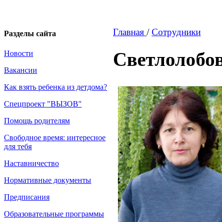
Главная
/
Сотрудники
Разделы сайта
Светлолобо
Новости
Вакансии
Как взять ребенка из детдома?
Спецпроект "ВЫЗОВ"
Помощь родителям
Свободное время: интересное
для тебя
Наставничество
Нормативные документы
Предписания
Образовательные программы