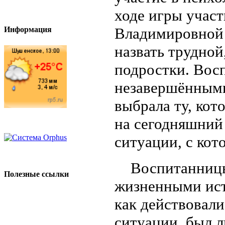
ходе игры учас
Владимировной 
Информация
назвать трудной
подростки. Вос
незавершёнными
выбрала ту, кот
на сегодняшний
ситуации, с кот
Воспитанницы 
Полезные ссылки
жизненными ист
как действовали
ситуации, был 