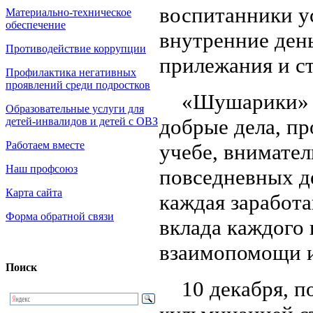
воспитанники у
Материально-техническое
обеспечение
внутренние ден
Противодействие коррупции
прилежания и ст
Профилактика негативных
проявлений среди подростков
«Шушарики» реб
Образовательные услуги для
добрые дела, пр
детей-инвалидов и детей с ОВЗ
Работаем вместе
учебе, внимате
Наш профсоюз
повседневных д
Карта сайта
каждая заработ
Форма обратной связи
вклада каждого
взаимопомощи и
Поиск
10 декабря, по