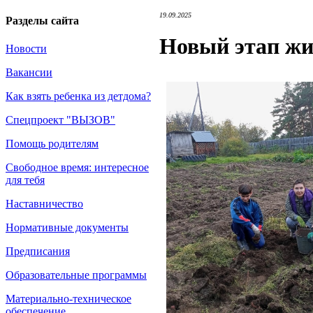
19.09.2025
Разделы сайта
Новый этап жи
Новости
Вакансии
Как взять ребенка из детдома?
Спецпроект "ВЫЗОВ"
Помощь родителям
Свободное время: интересное
для тебя
Наставничество
Нормативные документы
Предписания
Образовательные программы
Материально-техническое
обеспечение