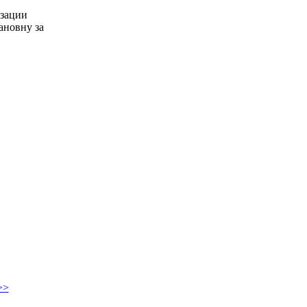
зации
ановну за
>>