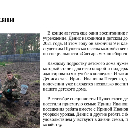
зни
В конце августа еще один воспитанник 
учреждение. Денис находился в детском до
2021 года. В этом году он закончил 9-й кла
студентом Шушенского сельскохозяйствен
по специальности «Слесарь механосборочн
Каждому подростку детского дома нужен
который станет для него опорой и поддер
адаптироваться к учебе в колледже. И таки
Дениса стала Ирина Ивановна Петренко, у
попечении уже находятся несколько воспи
нашего детского дома.
В сентябре специалисты Шушенского дет
посетили приемную семью Ирины Ивановн
посещения ребята вместе с Ириной Ивано
уборкой урожая. Денис и другие ребята с 
удовольствием участвуют в жизни семьи, 
хозяйству.