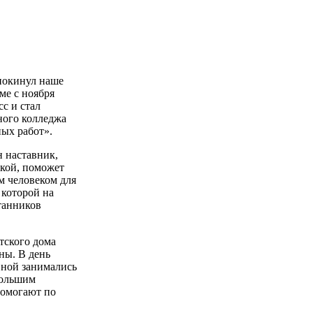
покинул наше
ме с ноября
сс и стал
ного колледжа
ых работ».
 наставник,
жкой, поможет
м человеком для
 которой на
танников
ского дома
ы. В день
вной занимались
большим
помогают по