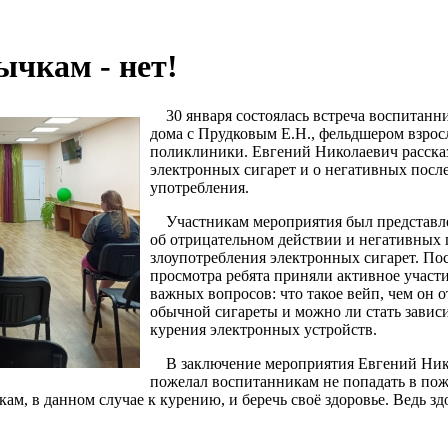
чкам - нет!
30 января состоялась встреча воспитанни
дома с Прудковым Е.Н., фельдшером взро
поликлиники. Евгений Николаевич рассказ
электронных сигарет и о негативных посл
употребления.
Участникам мероприятия был представл
об отрицательном действии и негативных 
злоупотребления электронных сигарет. Пос
просмотра ребята приняли активное участ
важных вопросов: что такое вейп, чем он о
обычной сигареты и можно ли стать завис
курения электронных устройств.
В заключение мероприятия Евгений Ник
пожелал воспитанникам не попадать в по
м, в данном случае к курению, и беречь своё здоровье. Ведь зд