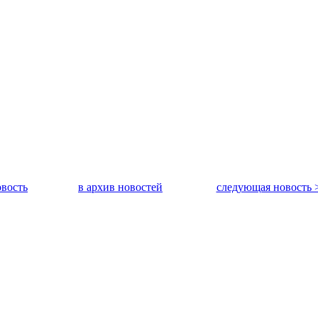
вость
в архив новостей
следующая новость 