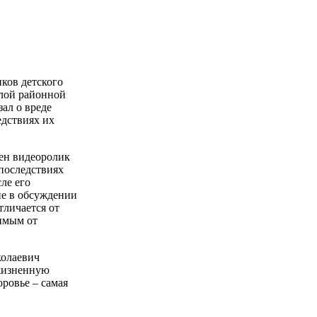
ков детского
слой районной
ал о вреде
едствиях их
ен видеоролик
последствиях
ле его
ие в обсуждении
тличается от
имым от
олаевич
жизненную
оровье – самая