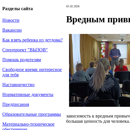
01.02.2026
Разделы сайта
Вредным привы
Новости
Вакансии
Как взять ребенка из детдома?
Спецпроект "ВЫЗОВ"
Помощь родителям
Свободное время: интересное
для тебя
Наставничество
Нормативные документы
Предписания
Образовательные программы
зависимость к вредным привычка
большая ценность для человека.
Материально-техническое
обеспечение