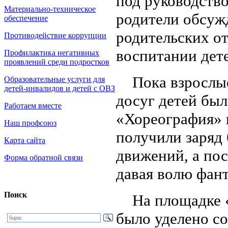
под руководств
Материально-техническое
родители обсуж
обеспечение
родительских о
Противодействие коррупции
воспитании дет
Профилактика негативных
проявлений среди подростков
Пока взрослые 
Образовательные услуги для
детей-инвалидов и детей с ОВЗ
досуг детей бы
Работаем вместе
«Хореография» и
Наш профсоюз
получили заряд
Карта сайта
движений, а пос
Форма обратной связи
давая волю фант
Поиск
На площадке «
было уделено со