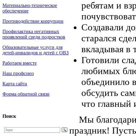
ребятам и вз
Материально-техническое
обеспечение
почувствоват
Противодействие коррупции
Создавали д
Профилактика негативных
старался сде
проявлений среди подростков
вкладывая в 
Образовательные услуги для
детей-инвалидов и детей с ОВЗ
Готовили сла
Работаем вместе
любимых блю
Наш профсоюз
объединило в
Карта сайта
обсудить сам
Форма обратной связи
что главный 
Поиск
Мы благодарим 
праздник! Пусть