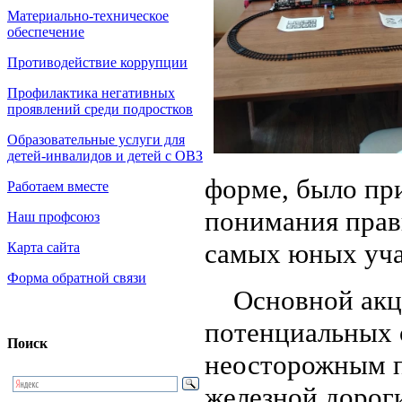
Материально-техническое
обеспечение
Противодействие коррупции
Профилактика негативных
проявлений среди подростков
Образовательные услуги для
детей-инвалидов и детей с ОВЗ
форме, было пр
Работаем вместе
понимания прави
Наш профсоюз
самых юных уча
Карта сайта
Форма обратной связи
Основной акцен
потенциальных 
Поиск
неосторожным п
железной дорог