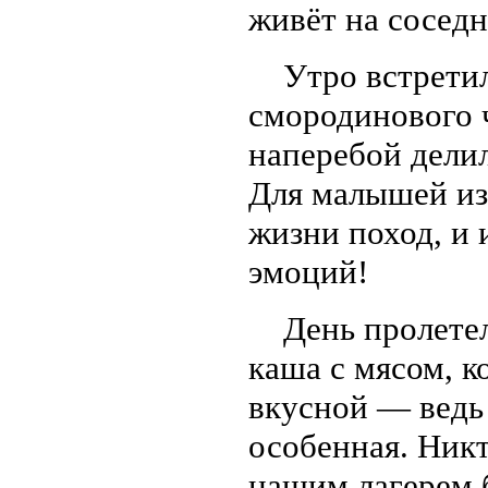
живёт на соседн
Утро встретил
смородинового ч
наперебой дели
Для малышей из
жизни поход, и 
эмоций!
День пролетел 
каша с мясом, к
вкусной — ведь 
особенная. Никт
нашим лагерем 