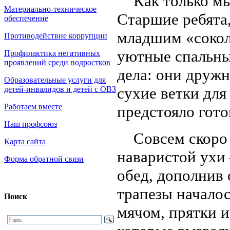
Как только мы 
Материально-техническое
Старшие ребята,
обеспечение
младшим «сокол
Противодействие коррупции
уютные спальны
Профилактика негативных
проявлений среди подростков
дела: они дружн
Образовательные услуги для
сухие ветки для
детей-инвалидов и детей с ОВЗ
Работаем вместе
предстояло гот
Наш профсоюз
Совсем скоро в
Карта сайта
наваристой ухи
Форма обратной связи
обед, дополнив
трапезы началос
Поиск
мячом, прятки и