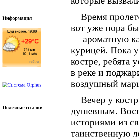
которые вызвали
Время пролете
Информация
вот уже пора б
— ароматную ка
курицей. Пока 
костре, ребята 
в реке и поджар
воздушный мар
Вечер у костра
Полезные ссылки
душевным. Восп
историями из св
таинственную ле