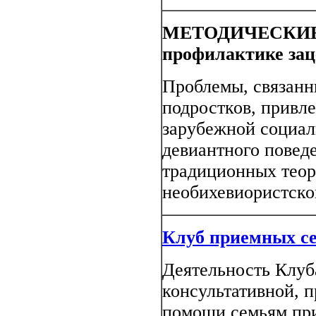
МЕТОДИЧЕСКИЕ
профилактике зац
Проблемы, связанн
подростков, привл
зарубежной социал
девиантного повед
традиционных теор
необихевиористской
Клуб приемных с
Деятельность Клуб
консультативной, п
помощи семьям пр