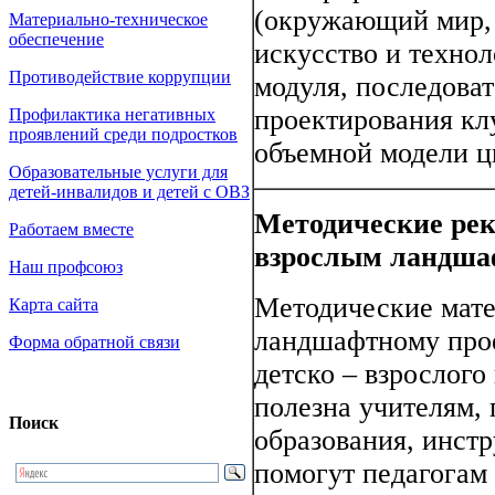
(окружающий мир, 
Материально-техническое
обеспечение
искусство и технол
Противодействие коррупции
модуля, последова
проектирования кл
Профилактика негативных
проявлений среди подростков
объемной модели ц
Образовательные услуги для
детей-инвалидов и детей с ОВЗ
Методические рек
Работаем вместе
взрослым ландша
Наш профсоюз
Методические мате
Карта сайта
ландшафтному прое
Форма обратной связи
детско – взрослого
полезна учителям,
Поиск
образования, инстр
помогут педагогам 